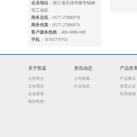
企业地址
：浙江省乐清市柳市镇林
宅工业区
商务总机
：0577-27886978
商务传真
：0577-27886976
客户服务热线
：400-6888-008
手机
：18705779763
关于凯蓝
资讯动态
产品世
公司简介
公司新闻
产品展示
文化理念
行业动态
资质认证
企业荣誉
应用领域
组织机构