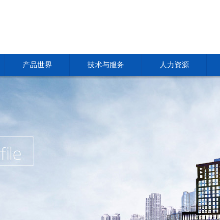
产品世界
技术与服务
人力资源