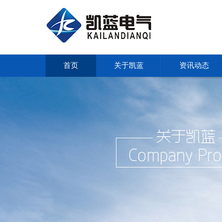
首页
关于凯蓝
资讯动态