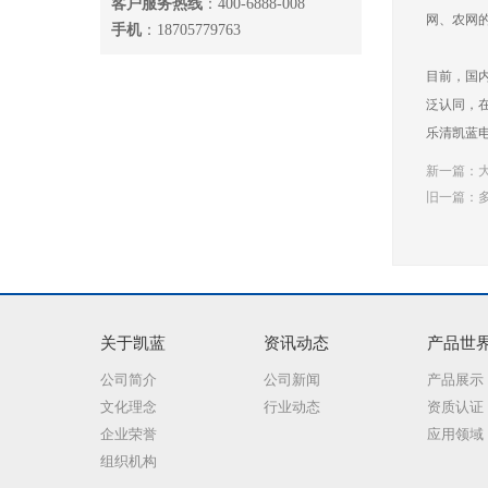
客户服务热线
：400-6888-008
网、农网
手机
：18705779763
目前，国
泛认同，
乐清凯蓝电
新一篇：
旧一篇：
关于凯蓝
资讯动态
产品世
公司简介
公司新闻
产品展示
文化理念
行业动态
资质认证
企业荣誉
应用领域
组织机构