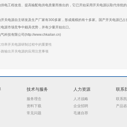
的供电工程改造、提高输配电供电质量而推出的，它已开始采用开关电源以取代传统
内开关电源自主研发及生产厂家有300多家，形成规模的有十多家。国产开关电源已
在电源市场竞争中颇具优势，并有少量开始出口。
气科技有限公司(
http://www.chkailan.cn
)
大功率开关电源研制过程中的重要性
多路输出开关电源的应用注意事项
界
技术与服务
人力资源
联系
服务理念
人才战略
联系凯
资料下载
企业招聘
产品咨
常见问题
毛遂自荐