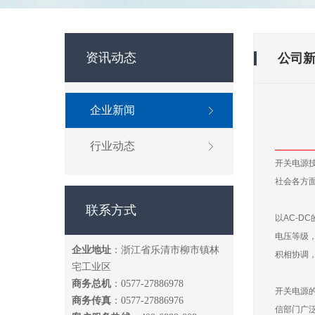
资讯动态
公司
企业新闻
行业动态
开关电源
社会各方
联系方式
以AC-
电压等级
企业地址
：浙江省乐清市柳市镇林
积相协调
宅工业区
商务总机
：0577-27886978
开关电源
商务传真
：0577-27886976
信部门广