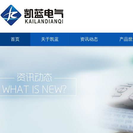
首页
关于凯蓝
资讯动态
产品世