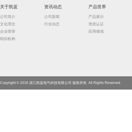
关于凯蓝
资讯动态
产品世界
公司简介
公司新闻
产品展示
文化理念
行业动态
资质认证
企业荣誉
应用领域
组织机构
Copyright © 2016 浙江凯蓝电气科技有限公司 版权所有. All Rights Reserved.