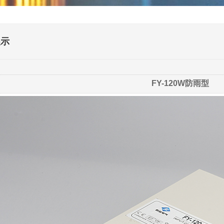
展示
FY-120W防雨型