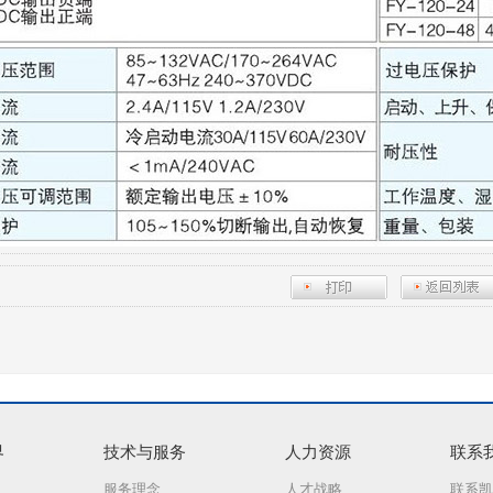
界
技术与服务
人力资源
联系
服务理念
人才战略
联系凯