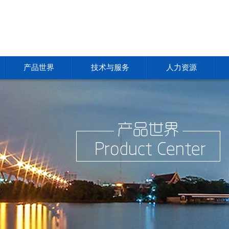
产品世界
技术与服务
人力资源